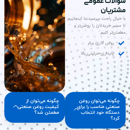
والات عمومی
شتریان
 خیال راحت بپرسید،ما اینجاییم
 مسیر خریدتان را روشن‌تر و
مئن‌تر کنیم.
روغن کاری برتر
پایداری حرارتی بالا
چگونه می‌توان روغن
چگونه می‌توان از
صنعتی مناسب را برای
کیفیت روغن صنعتی
دستگاه خود انتخاب
مطمئن شد؟
کرد؟