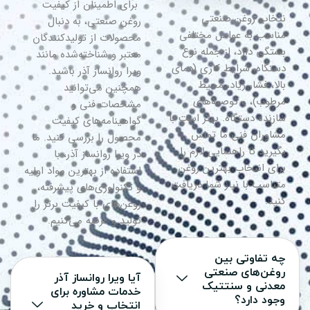
برای اطمینان از کیفیت
نتخاب روغن صنعتی
روغن صنعتی، به دنبال
مناسب به عوامل مختلفی
محصولات از تولیدکنندگان
بستگی دارد، از جمله نوع
معتبر و شناخته‌شده مانند
دستگاه، شرایط کاری (دمای
ویرا روانساز آذر باشید.
بالا، فشار زیاد، محیط
همچنین می‌توانید
مرطوب)، و توصیه‌های
مشخصات فنی و
سازنده دستگاه. بهتر است با
گواهینامه‌های کیفیت
مشاوران فنی ما تماس
محصول را بررسی کنید. ما
بگیرید تا راهنمایی لازم را
در ویرا روانساز آذر، با
برای انتخاب بهترین روغن
استفاده از بهترین مواد اولیه
متناسب با نیاز شما دریافت
و تکنولوژی‌های پیشرفته،
کنید.
روغن‌های با کیفیت برتر را
تولید و عرضه می‌کنیم.
چه تفاوتی بین
روغن‌های صنعتی
آیا ویرا روانساز آذر
معدنی و سنتتیک
خدمات مشاوره برای
وجود دارد؟
انتخاب و خرید