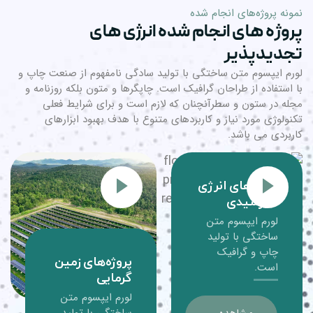
ونه پروژه‌های انجام شده
روژه های انجام شده انرژی های
جدیدپذیر
رم ایپسوم متن ساختگی با تولید سادگی نامفهوم از صنعت چاپ و
 استفاده از طراحان گرافیک است. چاپگرها و متون بلکه روزنامه و
له در ستون و سطرآنچنان که لازم است و برای شرایط فعلی
نولوژی مورد نیاز و کاربردهای متنوع با هدف بهبود ابزارهای
ربردی می باشد.
پروژه‌های انرژی
خورشیدی
لورم ایپسوم متن
ساختگی با تولید
چاپ و گرافیک
پروژه‌های زمین
است.
گرمایی
لورم ایپسوم متن