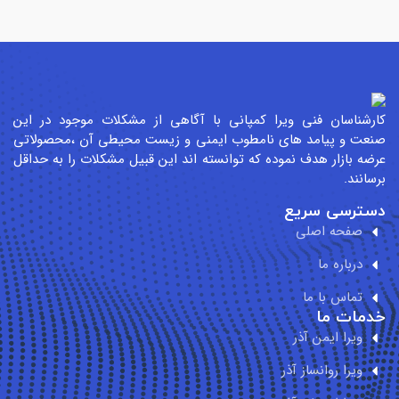
ان فنی ویرا کمپانی با آگاهی از مشکلات موجود در این
 پیامد های نامطوب ایمنی و زیست محیطی آن ،محصولاتی
زار هدف نموده که توانسته اند این قبیل مشکلات را به حداقل
ی سریع
ه اصلی
ره ما
س با ما
 ما
 ایمن آذر
 روانساز آذر