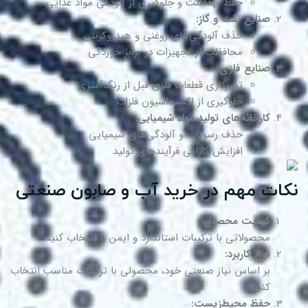
حفظ بهداشت و جلوگیری از آلودگی مواد غذایی
صنایع نفت و گاز:
حذف آلودگی‌های روغنی و هیدروکربنی
محافظت از تجهیزات در برابر خوردگی
صنایع فلزی:
تمیزکاری قطعات فلزی قبل از رنگ‌آمیزی
جلوگیری از اکسیداسیون فلزات
کارخانه‌های تولید مواد شیمیایی:
حذف رسوبات و آلودگی‌های شیمیایی
افزایش کارایی فرآیندهای تولید
کات مهم در خرید آب و صابون صنعتی
کیفیت محصول:
محصولاتی با ترکیبات استاندارد و ایمن را انتخاب کنید.
نوع کاربرد:
بر اساس نیاز صنعتی خود، محصولی با ترکیبات مناسب انتخاب
کنید.
حفظ محیط‌زیست: