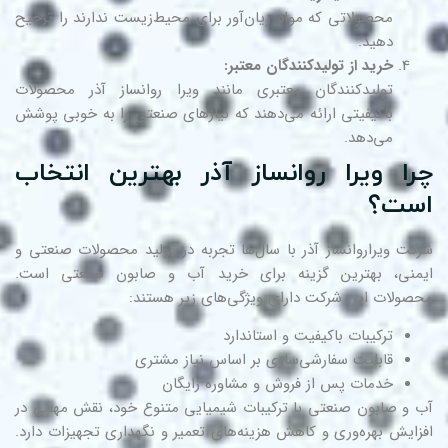
محصولاتی که مواد زیان‌آور برای محیط‌زیست ندارند را ترجیح
دهید.
خرید از تولیدکنندگان معتبر:
تولیدکنندگان معتبری مانند ویرا روانساز آذر محصولات
باکیفیتی ارائه می‌دهند که نیازهای صنعتی را به خوبی پوشش
می‌دهد.
را ویرا روانساز آذر بهترین انتخاب
ست؟
کت ویراروانساز آذر با سال‌ها تجربه در تولید محصولات صنعتی و
منی، بهترین گزینه برای خرید آب و صابون صنعتی است.
صولات این شرکت دارای ویژگی‌های زیر هستند:
ترکیبات باکیفیت و استاندارد
قابلیت سفارشی‌سازی بر اساس نیاز مشتری
خدمات پس از فروش و مشاوره رایگان
 و صابون صنعتی با ترکیبات شیمیایی متنوع خود، نقش مهمی در
زایش بهره‌وری و کاهش هزینه‌های تعمیر و نگهداری تجهیزات دارد.