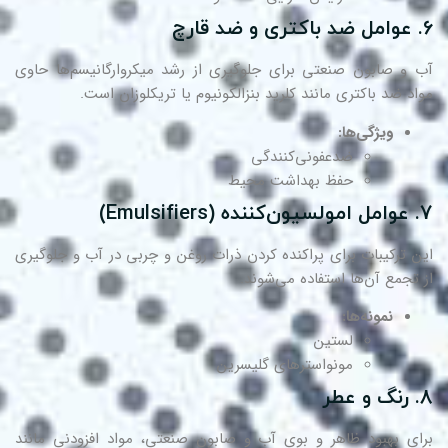
عوامل ضد باکتری و ضد قارچ
 و صابون صنعتی برای جلوگیری از رشد میکروارگانیسم‌ها حاوی
اد ضد باکتری مانند کلرید بنزالکونیوم یا تریکلوزان است.
ویژگی‌ها:
ضدعفونی‌کنندگی
حفظ بهداشت محیط
عوامل امولسیون‌کننده (Emulsifiers)
ن ترکیبات برای پراکنده کردن ذرات روغن و چربی در آب و جلوگیری
 تجمع آن‌ها استفاده می‌شوند.
نمونه‌ها:
لستین
مونواسترهای گلیسرین
رنگ و عطر
ای بهبود ظاهر و بوی آب و صابون صنعتی، مواد افزودنی مانند