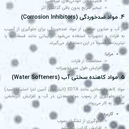
قابلیت حل آلودگی‌های غیرقطبی
تبخیر سریع بدون باقی گذاشتن اثر
مواد ضدخوردگی (Corrosion Inhibitors)
 آب و صابون صنعتی از مواد ضدخوردگی برای جلوگیری از آسیب
 فلزات و تجهیزات استفاده می‌شود. ترکیباتی مانند فسفات‌ها یا
تریت‌ها معمولاً در این دسته قرار می‌گیرند.
مزایا:
محافظت از فلزات
افزایش طول عمر تجهیزات
مواد کاهنده سختی آب (Water Softeners)
مواد کاهنده سختی مانند EDTA (اتیلن دی آمین تترا استیک اسید)
ای جلوگیری از رسوب مواد معدنی در آب و افزایش اثربخشی
بون به کار می‌روند.
کاربردها:
جلوگیری از تشکیل رسوب
افزایش کارایی شستشو