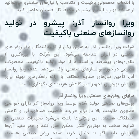
 انتخاب محصولی باکیفیت و متناسب با نیازهای صنعتی، می‌توانید
 عملکرد بهتر و ایمنی بیشتر در محیط کار اطمینان حاصل کنید.
یرا روانساز آذر: پیشرو در تولید
وانسازهای صنعتی باکیفیت
کت ویرا
به عنوان یکی از تولیدکنندگان برتر روغن‌های
روانساز آذر
عتی در ایران شناخته می‌شود. این شرکت با بهره‌گیری از
اوری‌های پیشرفته و استفاده از مواد اولیه باکیفیت، محصولات
نوعی در حوزه روانسازهای صنعتی ارائه می‌دهد. هدف ویرا روانساز
ر، تأمین نیازهای صنایع مختلف با ارائه راهکارهای بهینه برای
زایش بهره‌وری تجهیزات و کاهش هزینه‌های نگهداری است.
ایای روغن‌های صنعتی ویرا روانساز آذر
غن‌های صنعتی تولید شده توسط ویرا روانساز آذر دارای خواصی
چون مقاومت بالا در برابر حرارت، خاصیت ضدخوردگی و کاهش
طکاک هستند. این ویژگی‌ها باعث می‌شود تجهیزات صنعتی در
ایط سخت به بهترین شکل ممکن عمل کنند و عمر مفید آن‌ها
زایش یابد. اگر به دنبال خرید عمده روغن صنعتی هستید،