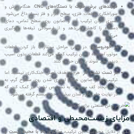
فرآیندهای برش فلزات با دستگاه‌های CNC
: هنگام برش و
سوراخکاری قطعات فلزی، سطح ابزار و فلز بسیار داغ می‌شود.
اسپری کردن ترکیب آب و صابون روی سطح تماس، دمای
دستگاه را کاهش می‌دهد و از فرسودگی تیغه‌ها جلوگیری
می‌کند.
در خودروسازی
: در برخی مراحل مونتاژ یا باز کردن قطعات
موتور، استفاده از این ترکیب کمک می‌کند قطعات بدون آسیب
دیدن سرد شوند یا روان حرکت کنند.
در تست نشت گاز
: هرچند هدف اصلی خنک‌کاری نیست، اما
ترکیب آب و صابون هنگام اسپری شدن روی سطوح گرم، به
خاطر ایجاد کف می‌تواند به تشخیص نشت نیز کمک کند، که
در نهایت جلوی گرم شدن بیش از حد سیستم گرفته می‌شود.
زایای زیست‌محیطی و اقتصادی
ی از دلایل محبوبیت این ترکیب،
سازگاری بالا با محیط زیست
و