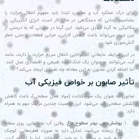
ای درک عملکرد آب و صابون، ابتدا باید مفهوم انتقال حرارت را
ناسیم. زمانی که دستگاهی در حال کار است، انرژی الکتریکی یا
انیکی به گرما تبدیل می‌شود. این گرما در صورتی که به درستی از
ن نرود، می‌تواند باعث کاهش کارایی، خرابی قطعات و حتی خطر
ش‌سوزی شود.
 این شرایط، مایعاتی که توانایی انتقال سریع حرارت را دارند، مانند
، می‌توانند به عنوان یک خنک‌کننده طبیعی و اقتصادی عمل کنند.
ا اضافه کردن صابون به این معادله چه تغییری ایجاد می‌کند؟
أثیر صابون بر خواص فیزیکی آب
بون به عنوان یک سورفکتانت (مواد فعال سطحی)، باعث کاهش
ش سطحی آب می‌شود. این خاصیت چندین مزیت مهم به همراه
رد:
پوشش‌دهی بهتر سطوح داغ
: وقتی آب به تنهایی روی سطح
داغ ریخته می‌شود، تمایل دارد به صورت قطره‌هایی کوچک
جمع شود و سطح را به خوبی نپوشاند. اما با اضافه کردن