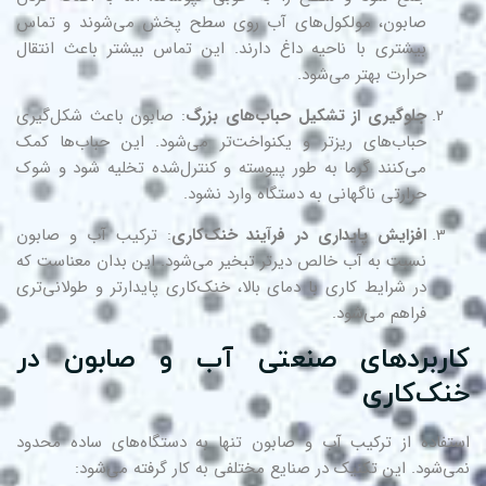
صابون، مولکول‌های آب روی سطح پخش می‌شوند و تماس
بیشتری با ناحیه داغ دارند. این تماس بیشتر باعث انتقال
حرارت بهتر می‌شود.
جلوگیری از تشکیل حباب‌های بزرگ
: صابون باعث شکل‌گیری
حباب‌های ریزتر و یکنواخت‌تر می‌شود. این حباب‌ها کمک
می‌کنند گرما به طور پیوسته و کنترل‌شده تخلیه شود و شوک
حرارتی ناگهانی به دستگاه وارد نشود.
افزایش پایداری در فرآیند خنک‌کاری
: ترکیب آب و صابون
نسبت به آب خالص دیرتر تبخیر می‌شود. این بدان معناست که
در شرایط کاری با دمای بالا، خنک‌کاری پایدارتر و طولانی‌تری
فراهم می‌شود.
اربردهای صنعتی آب و صابون در
نک‌کاری
تفاده از ترکیب آب و صابون تنها به دستگاه‌های ساده محدود
ی‌شود. این تکنیک در صنایع مختلفی به کار گرفته می‌شود: