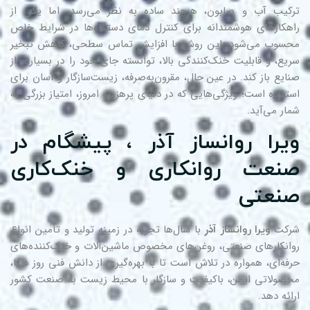
کیب آب و صابون، هرچند ساده به نظر می‌رسد، اما یکی از
هکارهای هوشمندانه برای کنترل دمای دستگاه‌ها در شرایط خاص
سوب می‌شود. این روش با افزایش تماس سطحی، کاهش تبخیر
یع، و قابلیت خنک‌کنندگی بالا، توانسته جای خود را در بسیاری از
ایع باز کند. در عین حال، مقرون‌به‌صرفه، زیست‌سازگار و آسان برای
تفاده است؛ ویژگی‌هایی که در دنیای پرهزینه امروز، امتیاز بزرگی به
ار می‌آید.
یرا روانساز آذر ، پیشگام در
نعت روانکاری و خنک‌کاری
نعتی
رکت
آذر
با سال‌ها تجربه در زمینه تولید و تأمین انواع
ویرا روانساز
انکارهای صنعتی، روغن‌های مخصوص ماشین‌آلات و خنک‌کننده‌های
فه‌ای، همواره در تلاش است تا با بهره‌گیری از دانش فنی روز دنیا،
صولاتی ایمن، باکیفیت و سازگار با محیط زیست به صنعت کشور
ائه دهد.