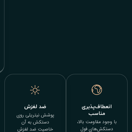
بالای
نیتریل،
در
برابر
سوراخ‌شدگی
و
سایش
مقاوم
هستند.
‌پذیری
ضد لغزش
سب
پوشش نیتریلی روی
اومت بالا،
دستکش به آن
ای فول
خاصیت ضد لغزش