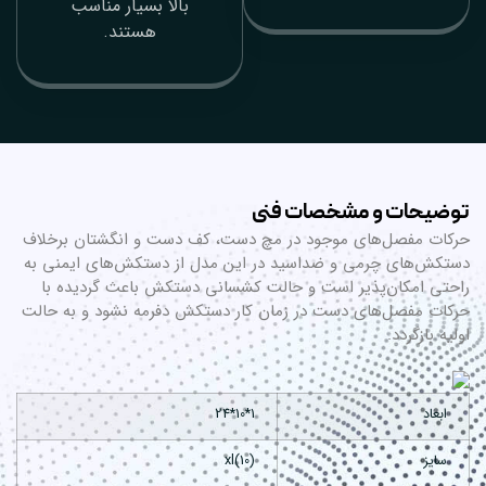
بالا بسیار مناسب
هستند.
شخصات فنی
 موجود در مچ دست، کف دست و انگشتان برخلاف
 و ضداسید در این مدل از دستکش‌های ایمنی به
ر است و حالت کشسانی دستکش باعث گردیده با
 دست در زمان کار دستکش دفرمه نشود و به حالت
1*10*24
(10)xl