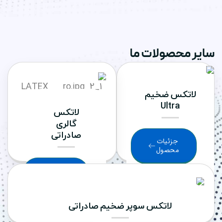
لات ما
خیم
U
لاتکس
گالری
صادراتی
ات
ل
جزئیات
محصول
تکس سوپر ضخیم صادراتی