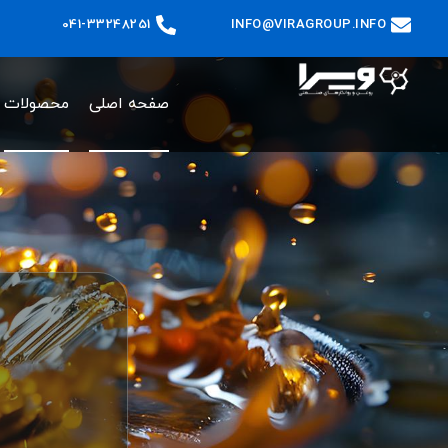
041-33248251
INFO@VIRAGROUP.INFO
صفحه اصلی
محصولات