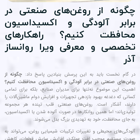
گونه از روغن‌های صنعتی در
رابر آلودگی و اکسیداسیون
حافظت کنیم؟ راهکارهای
خصصی و معرفی ویرا روانساز
ذر
 گام نخست باید به این پرسش بنیادین پاسخ داد:
چگونه از
غن‌های صنعتی در برابر آلودگی و اکسیداسیون محافظت کنیم؟
میت این موضوع نه‌تنها برای مدیران صنایع، بلکه برای تمامی
انی که دغدغه بهبود بازدهی تجهیزات و افزایش دوام ماشین‌آلات را
رند، آشکار است. روغن‌های صنعتی قلب تپنده هر مجموعه
لیدی‌اند؛ اما همین روانکارها در صورت آلوده شدن یا اکسیداسیون،
 جای محافظت، خود به تهدیدی بزرگ بدل می‌شوند.
ودگی‌های محیطی و تغییرات ترکیبات شیمیایی روغن، می‌تواند به
رت مستقیم موجب افت عملکرد، افزایش سایش قطعات، کاهش