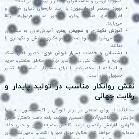
کشور را بررسی و مناسب‌ترین روانکار را پیشنهاد می‌‌کنند.
بهبود مستمر فرمولاسیون:
با رصد تازه‌های دنیای شیمی و
افزودنی‌های صنعت روغن، به طور مداوم فرمول‌ها ارتقا
می‌یابند.
آموزش نگهداری و تعویض روغن:
آموزش‌هایی به مشتریان
داده می‌شود تا نحوه صحیح نمونه‌گیری، پایش و نگهداری را
بدانند.
پشتیبانی و خدمات پس‌از فروش قوی:
حضور فعال شبکه
توزیع و خدمات فنی در شهرهای بزرگ و مناطق صنعتی، خرید
و استفاده از محصولات را برای مشتریان تمام نقاط کشور
تسهیل کرده است.
قش روانکار مناسب در تولید پایدار و
قابت جهانی
افظت از روغن صنعتی در برابر
و اکسیداسیون، نه تنها
آلودگی
زایش عمر ماشین‌آلات را تضمین می‌کند، بلکه باعث کاهش خرابی
گهانی، افزایش راندمان تولید، کاهش مصرف انرژی و حتی حفظ
مایه ملی خواهد شد. صنایع موفق دنیا با انتخاب تامین‌کننده‌های