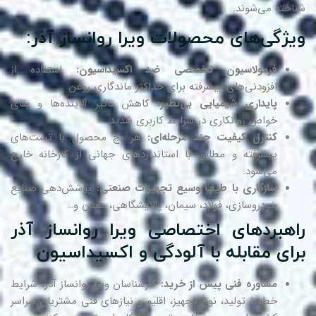
اخته می‌شوند.
یژگی‌های محصولات ویرا روانساز آذر:
فرمولاسیون تخصصی ضد اکسیداسیون:
استفاده از
افزودنی‌های پیشرفته برای حداکثر ماندگاری روغن.
پایداری شیمیایی بی‌نظیر:
کاهش تاثیر آلاینده‌ها و بقای
خواص روانکاری در شرایط کاربری شدید.
کنترل کیفیت چند مرحله‌ای:
هر بچ محصول با تست‌های
پیشرفته و مطابق با استانداردهای جهانی از کارخانه خارج
می‌شود.
سازگاری با طیف وسیع تجهیزات صنعتی:
پوشش‌دهی صنایع
خودروسازی، فولاد، سیمان، پالایشگاهی، معدن و…
اهبردهای اختصاصی ویرا روانساز آذر
رای مقابله با آلودگی و اکسیداسیون
مشاوره فنی پیش از خرید:
کارشناسان ویرا روانساز آذر، شرایط
خطوط تولید، نوع تجهیز، اقلیم و نیازهای فنی مشتریان سراسر