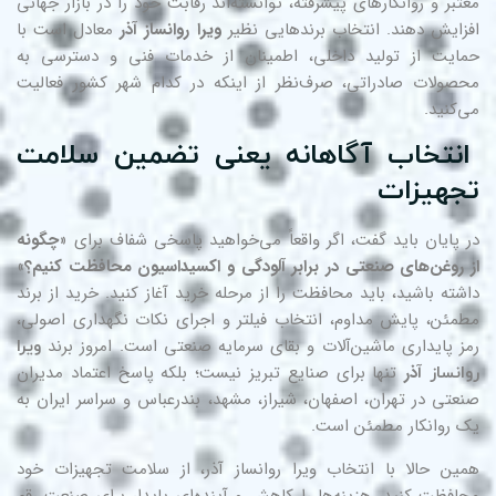
تبر و روانکارهای پیشرفته، توانسته‌اند رقابت خود را در بازار جهانی
زایش دهند. انتخاب برندهایی نظیر
ویرا روانساز آذر
معادل است با
ایت از تولید داخلی، اطمینان از خدمات فنی و دسترسی به
صولات صادراتی، صرف‌نظر از اینکه در کدام شهر کشور فعالیت
‌کنید.
نتخاب آگاهانه یعنی تضمین سلامت
جهیزات
 پایان باید گفت، اگر واقعاً می‌خواهید پاسخی شفاف برای «
چگونه
 روغن‌های صنعتی در برابر آلودگی و اکسیداسیون محافظت کنیم؟
»
شته باشید، باید محافظت را از مرحله خرید آغاز کنید. خرید از برند
مئن، پایش مداوم، انتخاب فیلتر و اجرای نکات نگهداری اصولی،
ز پایداری ماشین‌آلات و بقای سرمایه صنعتی است. امروز برند
ویرا
آذر
تنها برای صنایع تبریز نیست؛ بلکه پاسخ اعتماد مدیران
انساز
عتی در تهران، اصفهان، شیراز، مشهد، بندرعباس و سراسر ایران به
 روانکار مطمئن است.
ین حالا با انتخاب ویرا روانساز آذر، از سلامت تجهیزات خود
افظت کنید، هزینه‌ها را کاهش و آینده‌ای پایدار برای صنعت رقم