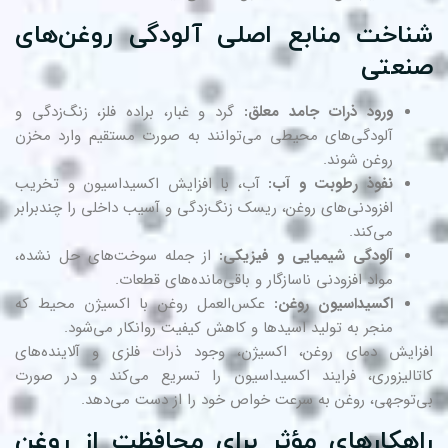
ناخت منابع اصلی آلودگی روغن‌های
نعتی
ورود ذرات جامد معلق:
گرد و غبار، براده فلز، زنگ‌زدگی و
آلودگی‌های محیطی می‌توانند به صورت مستقیم وارد مخزن
روغن شوند.
نفوذ رطوبت و آب:
آب، با افزایش اکسیداسیون و تخریب
افزودنی‌های روغن، ریسک زنگ‌زدگی و آسیب داخلی را چندبرابر
می‌کند.
آلودگی شیمیایی و فیزیکی:
از جمله سوخت‌های حل نشده،
مواد افزودنی ناسازگار و باقی‌مانده‌های قطعات.
اکسیداسیون روغن:
عکس‌العمل روغن با اکسیژن محیط که
منجر به تولید اسیدها و کاهش کیفیت روانکار می‌شود.
زایش دمای روغن، اکسیژن، وجود ذرات فلزی و آلاینده‌های
تالیزوری، فرایند اکسیداسیون را تسریع می‌کند و در صورت
‌توجهی، روغن به سرعت خواص خود را از دست می‌دهد.
اهکار‌های مؤثر برای محافظت از روغن