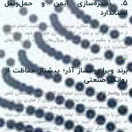
۵. ذخیره‌سازی ایمن و حمل‌ونقل
ستاندارد
هداری روغن باید در مخازن سرپوشیده و دمای مناسب انجام شده و
 حضور آب و گرد و غبار در اطراف مخازن جلوگیری شود. بسته‌بندی
دراتی و مقاوم در برابر نفوذ از ویژگی‌هایی است که روانکارهای
تاندارد باید دارا باشند.
رند ویرا روانساز آذر؛ پیشتاز حفاظت از
وانکار صنعتی
را روانساز آذر
یکی از برترین تولیدکنندگان روانکارهای صنعتی کشور
 مرکزیت تبریز است که توانسته با بهره‌گیری از فناوری روز و تیم
قیق و توسعه متخصص، انواع روغن‌های مقاوم به اکسیداسیون و
ودگی را برای صنایع مختلف تولید و عرضه کند. محصولات این برند،
 تنها در صنایع تبریز بلکه در تهران، اصفهان، مشهد، شیراز،
درعباس و دیگر شهرها، به عنوان یک انتخاب مطمئن و مدرن