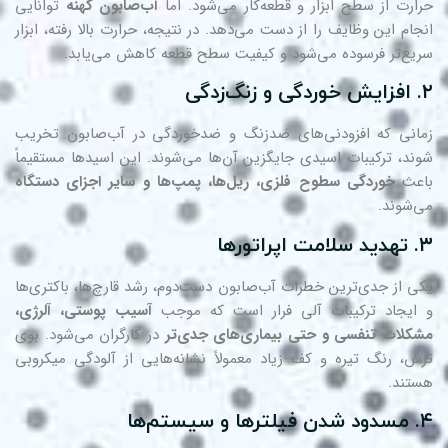
ارت از سطح ابزار و قطعه‌کار می‌شود. اما
آب‌صابون کهنه
توانایی
جام این وظایف را از دست می‌دهد. در نتیجه، حرارت بالا رفته، ابزار
یع‌تر فرسوده می‌شود و کیفیت سطح قطعه کاهش می‌یابد.
گی
انی که افزودنی‌های ضدزنگ و ضدخوردگی در آب‌صابون تخریب
ند، ترکیبات اسیدی جایگزین آن‌ها می‌شوند. این اسیدها مستقیماً
عث
خوردگی سطوح فلزی، ریل‌ها، پمپ‌ها و سایر اجزای دستگاه
‌شوند.
اتورها
ی از جدی‌ترین خطرات آب‌صابون دست‌دوم، رشد قارچ‌ها، باکتری‌ها
ایجاد ترکیبات آلی فرار است که موجب
آسیب پوستی، آلرژی،
کلات تنفسی و حتی بیماری‌های جدی‌تر
در کارگران می‌شود. بوی
ش، رنگ تیره و کف زیاد معمولاً نشانه‌هایی از آلودگی میکروبی
تند.
یستم‌ها