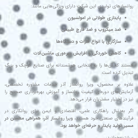
انسازهای تولیدی این شرکت دارای ویژگی‌هایی مانند:
پایداری طولانی در امولسیون
ضد میکروب و ضد قارچ طبیعی
سازگاری با انواع فلزات و دستگاه‌ها
کاهش خوردگی و افزایش بهره‌وری ماشین‌آلات
تند که آن‌ها را به انتخابی هوشمندانه برای صنایع کوچک و بزرگ
دیل کرده است.
اوه بر محصول، ویرا روانساز آذر خدمات مشاوره تخصصی،
مایش‌های دوره‌ای کیفیت روانساز و آموزش بهره‌برداری صحیح را
ز در اختیار مشتریان قرار می‌دهد.
ر به‌دنبال راهکاری علمی، اقتصادی و ایمن برای روانکاری در
آیندهای صنعتی خود هستید،
آذر، همراهی مطمئن در
ویرا روانساز
یر تولید پایدار و حرفه‌ای خواهد بود.
شتر بخوانید: