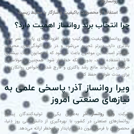
روانسازها
استفاده از محصولات باکیفیت و سازگار با محیط زیست
را انتخاب برند روانساز اهمیت دارد؟
 روانساز باکیفیت با ترکیب دقیق افزودنی‌های پایدار، عمر مفید
لاتری دارد، دیرتر تجزیه می‌شود و در برابر آلودگی‌های محیطی
اوم‌تر است. این موضوع باعث می‌شود که آب‌صابون مدت بیشتری
بل استفاده باشد، بدون اینکه خطرساز شود. همچنین، فرمولاسیون
فه‌ای می‌تواند مانع رشد باکتری و قارچ شده و خواص روانکاری را
ای مدت طولانی حفظ کند.
یرا روانساز آذر؛ پاسخی علمی به
یازهای صنعتی امروز
رکت
ویرا روانساز آذر
به‌عنوان یکی از تولیدکنندگان پیشرو
انسازهای صنعتی در کشور، با بهره‌گیری از دانش فنی روز دنیا،
صولاتی با فرمولاسیون دقیق، پایدار و کم‌خطر ارائه می‌دهد.