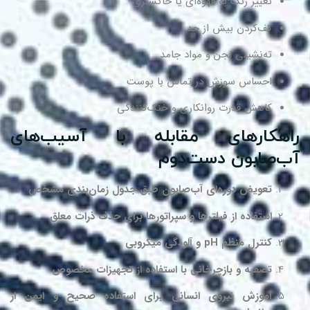
تغییر رنگ به قهوه‌ای یا خاکستری
کف‌کردن بیش از حد
ته‌نشینی لجن و مواد جامد
احساس سوزش در تماس با پوست
کاهش قدرت روانکاری و خنک‌کنندگی
اهکارهای مقابله با آسیب‌های
ب‌صابون دست‌دوم
تعویض دوره‌ای آب‌صابون طبق جدول زمان‌بندی مشخص
استفاده از فیلترها و سپراتورها برای حذف ذرات معلق
کنترل منظم pH و آلودگی میکروبی
تصفیه و بازچرخانی با استفاده از تجهیزات مخصوص
آموزش نیروی انسانی برای استفاده صحیح و ایمن از