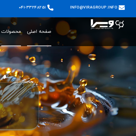
041-33248251
INFO@VIRAGROUP.INFO
صفحه اصلی
محصولات